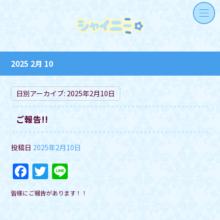
2025 2月 10
日別アーカイブ:
2025年2月10日
ご報告!!
投稿日
2025年2月10日
F
T
Li
a
w
n
皆様にご報告があります！！
c
itt
e
e
er