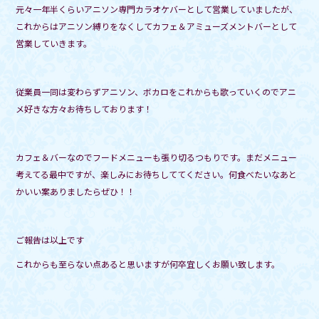
元々一年半くらいアニソン専門カラオケバーとして営業していましたが、
b
これからはアニソン縛りをなくしてカフェ＆アミューズメントバーとして
o
営業していきます。
o
k
従業員一同は変わらずアニソン、ボカロをこれからも歌っていくのでアニ
メ好きな方々お待ちしております！
カフェ＆バーなのでフードメニューも張り切るつもりです。まだメニュー
考えてる最中ですが、楽しみにお待ちしててください。何食べたいなあと
かいい案ありましたらぜひ！！
ご報告は以上です
これからも至らない点あると思いますが何卒宜しくお願い致します。